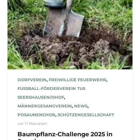
DORFVEREIN
,
FREIWILLIGE FEUERWEHR
,
FUSSBALL-FÖRDERVEREIN TUS S
EERSHAUSEN/OHOF
,
MÄNNERGESANGVEREIN
,
NEWS
,
POSAUNENCHOR
,
SCHÜTZENGESELLSCHAFT
vor 11 Monaten
Baumpflanz-Challenge 2025 in