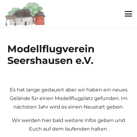
Modellflugverein
Seershausen e.V.
Es
hat
lange
gedauert
aber
wir
haben
ein
neues
Gel
ä
nde
f
ü
r
einen
Modellflugplatz
gefunden
.
Im
n
ä
chsten
Jahr
wird
es
einen
Neustart
geben
.
Wir
werden
hier
bald
weitere
Infos
geben
und
Euch
auf
dem
laufenden
halten
.