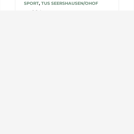
SPORT
,
TUS SEERSHAUSEN/OHOF
vor 2 Jahren
Rückblick – HSGM
2024