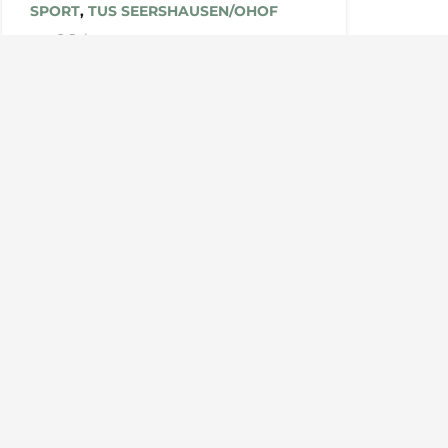
SPORT
,
TUS SEERSHAUSEN/OHOF
vor 2 Jahren
HSGM – Härke
Samtgemeinde
Meisterschaft