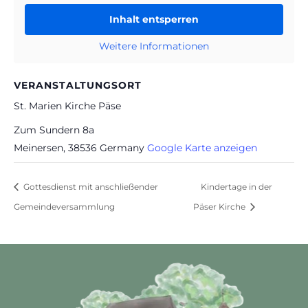
Inhalt entsperren
Weitere Informationen
VERANSTALTUNGSORT
St. Marien Kirche Päse
Zum Sundern 8a
Meinersen
,
38536
Germany
Google Karte anzeigen
Gottesdienst mit anschließender
Kindertage in der
Gemeindeversammlung
Päser Kirche