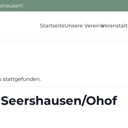
rshausen!
Startseite
Unsere Vereine
Veranstal
s stattgefunden.
 Seershausen/Ohof