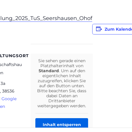
mlung_2025_TuS_Seershausen_Ohof
Zum Kalend
LTUNGSORT
Sie sehen gerade einen
schaftshau
Platzhalterinhalt von
Standard
. Um auf den
en
eigentlichen Inhalt
zuzugreifen, klicken Sie
 3a
auf den Button unten.
Bitte beachten Sie, dass
,
38536
dabei Daten an
d
Google
Drittanbieter
weitergegeben werden.
gen
Inhalt entsperren