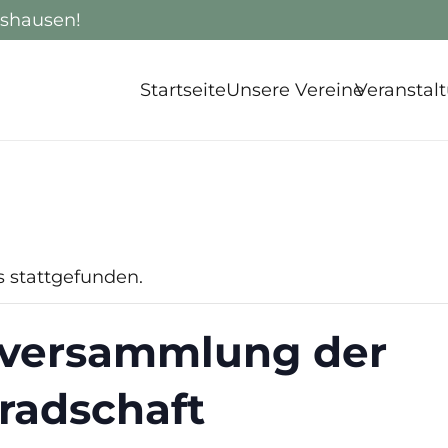
rshausen!
Startseite
Unsere Vereine
Veranstal
s stattgefunden.
tversammlung der
radschaft