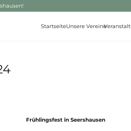
rshausen!
Startseite
Unsere Vereine
Veranstal
24
Frühlingsfest in Seershausen