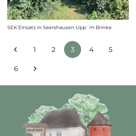
SEK Einsatz in Seershausen Upp´m Brinke
1
2
3
4
5
6